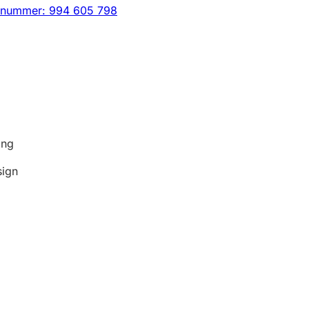
snummer: 994 605 798
ing
sign