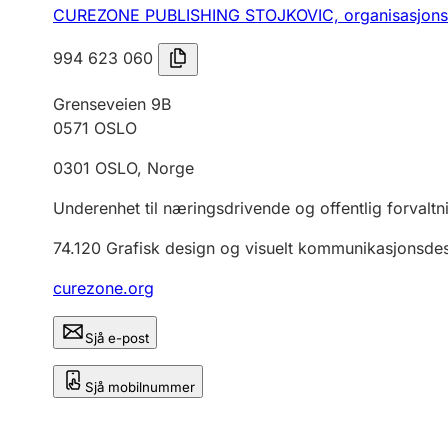
CUREZONE PUBLISHING STOJKOVIC,
organisasjon
994 623 060
Grenseveien 9B
0571
OSLO
0301
OSLO
,
Norge
Underenhet til næringsdrivende og offentlig forvaltn
74.120
Grafisk design og visuelt kommunikasjonsde
curezone.org
Sjå e-post
Sjå mobilnummer