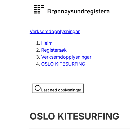
Registersøk
Aksjesel
Registrer
Verksemdopplysningar
Lag og foreining
Fleire
Heim
Registrere, endre, slette
organisa
Registersøk
Verksemdopplysningar
OSLO KITESURFING
Tinglysing
Jeger
Betaling 
Opplysninger er skjult
Last ned opplysningar
Andre tema
OSLO KITESURFING