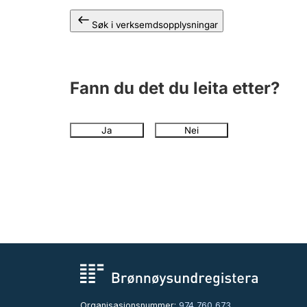
Søk i verksemdsopplysningar
Fann du det du leita etter?
Ja
Nei
Organisasjonsnummer:
974 760 673