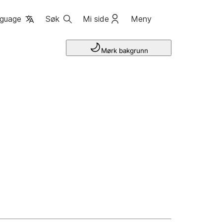
guage
Søk
Mi side
Meny
Mørk bakgrunn