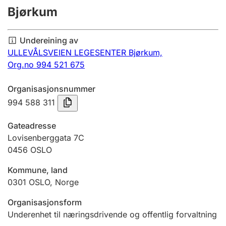
Bjørkum
Årsrekneskap
Innsending og forseinkingsgebyr
Undereining av
ULLEVÅLSVEIEN LEGESENTER Bjørkum,
Org.no 994 521 675
Tinglysing
Organisasjonsnummer
994 588 311
Jeger
Betaling og jegeravgiftskort
Gateadresse
Lovisenberggata 7C
0456
OSLO
Ektepaktrettleiaren
Kommune, land
0301
OSLO
,
Norge
Andre tema
Organisasjonsform
Underenhet til næringsdrivende og offentlig forvaltning