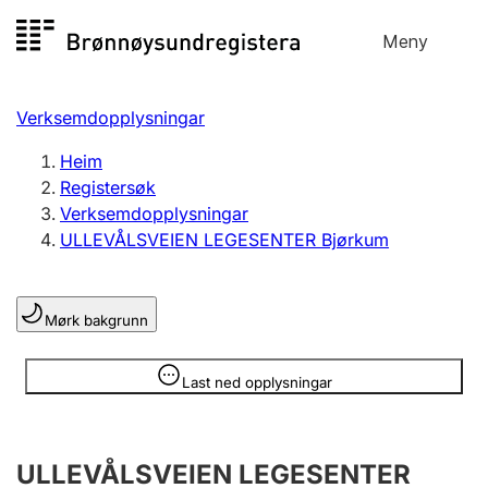
Hopp
Meny
Registersøk
til
Søk
Velg språk
innhald
Verksemdopplysningar
Aksjeselskap
Registrere, endre, slette
Heim
Registersøk
Verksemdopplysningar
Enkeltpersonføretak
ULLEVÅLSVEIEN LEGESENTER Bjørkum
Registrere, endre, slette
Mørk bakgrunn
Lag og foreining
Registrere, endre, slette
Opplysninger er skjult
Last ned opplysningar
Fleire organisasjonsformer
ULLEVÅLSVEIEN LEGESENTER