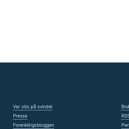
Ver obs på svindel
Bru
Presse
RS
Forenklingsbloggen
Per