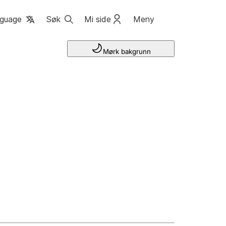
guage
Søk
Mi side
Meny
Mørk bakgrunn