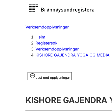
Registersøk
Aksjesel
Registrer
Verksemdopplysningar
Lag og foreining
Fleire
Heim
Registrere, endre, slette
organisa
Registersøk
Verksemdopplysningar
KISHORE GAJENDRA YOGA OG MEDIA
Tinglysing
Jeger
Betaling 
Opplysninger er skjult
Last ned opplysningar
Andre tema
KISHORE GAJENDRA 