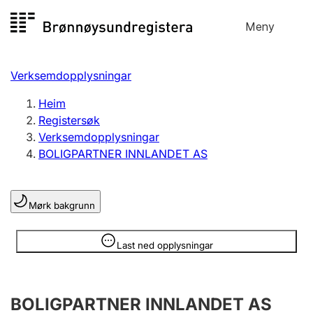
Hopp
Meny
Registersøk
til
Søk
Velg språk
innhald
Verksemdopplysningar
Aksjeselskap
Registrere, endre, slette
Heim
Registersøk
Verksemdopplysningar
Enkeltpersonføretak
BOLIGPARTNER INNLANDET AS
Registrere, endre, slette
Mørk bakgrunn
Lag og foreining
Registrere, endre, slette
Opplysninger er skjult
Last ned opplysningar
Fleire organisasjonsformer
BOLIGPARTNER INNLANDET AS