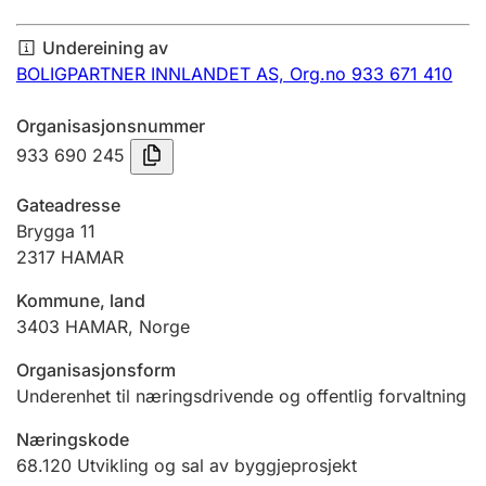
Årsrekneskap
Undereining av
Innsending og forseinkingsgebyr
BOLIGPARTNER INNLANDET AS,
Org.no 933 671 410
Organisasjonsnummer
Tinglysing
933 690 245
Gateadresse
Jeger
Brygga 11
Betaling og jegeravgiftskort
2317
HAMAR
Kommune, land
3403
HAMAR
,
Norge
Ektepaktrettleiaren
Organisasjonsform
Underenhet til næringsdrivende og offentlig forvaltning
Andre tema
Næringskode
68.120
Utvikling og sal av byggjeprosjekt