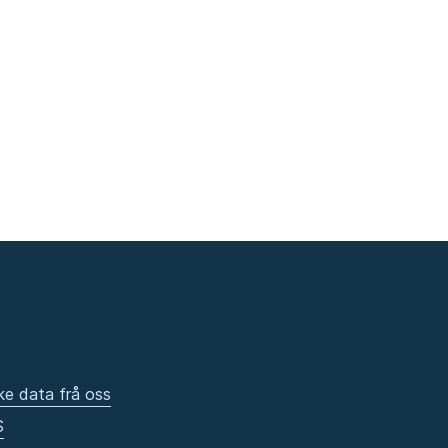
ke data frå oss
S