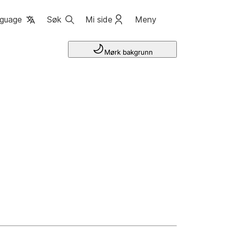
guage
Søk
Mi side
Meny
Mørk bakgrunn