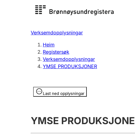
Registersøk
Aksjesel
Registrer
Verksemdopplysningar
Lag og foreining
Fleire
Heim
Registrere, endre, slette
organisa
Registersøk
Verksemdopplysningar
YMSE PRODUKSJONER
Tinglysing
Jeger
Betaling 
Opplysninger er skjult
Last ned opplysningar
Andre tema
YMSE PRODUKSJONE