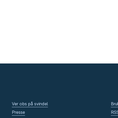
Ver obs på svindel
Bru
Presse
RS