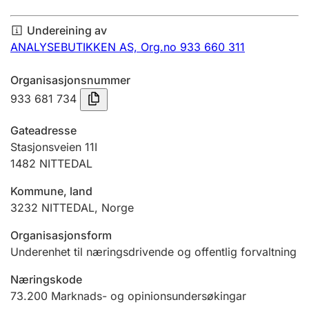
Årsrekneskap
Undereining av
Innsending og forseinkingsgebyr
ANALYSEBUTIKKEN AS,
Org.no 933 660 311
Organisasjonsnummer
Tinglysing
933 681 734
Gateadresse
Jeger
Stasjonsveien 11I
Betaling og jegeravgiftskort
1482
NITTEDAL
Kommune, land
3232
NITTEDAL
,
Norge
Ektepaktrettleiaren
Organisasjonsform
Underenhet til næringsdrivende og offentlig forvaltning
Andre tema
Næringskode
73.200
Marknads- og opinionsundersøkingar