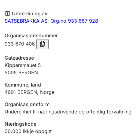
Årsrekneskap
Undereining av
Innsending og forseinkingsgebyr
SATSEBRAKKA AS,
Org.no 933 667 928
Organisasjonsnummer
Tinglysing
933 670 406
Gateadresse
Jeger
Kippersmauet 5
Betaling og jegeravgiftskort
5005
BERGEN
Kommune, land
4601
BERGEN
,
Norge
Ektepaktrettleiaren
Organisasjonsform
Underenhet til næringsdrivende og offentlig forvaltning
Andre tema
Næringskode
00.000
Ikkje oppgitt