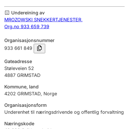
Årsrekneskap
Undereining av
Innsending og forseinkingsgebyr
MROZOWSKI SNEKKERTJENESTER,
Org.no 933 659 739
Tinglysing
Organisasjonsnummer
933 661 849
Jeger
Gateadresse
Betaling og jegeravgiftskort
Støleveien 52
4887
GRIMSTAD
Kommune, land
Ektepaktrettleiaren
4202
GRIMSTAD
,
Norge
Organisasjonsform
Andre tema
Underenhet til næringsdrivende og offentlig forvaltning
Næringskode