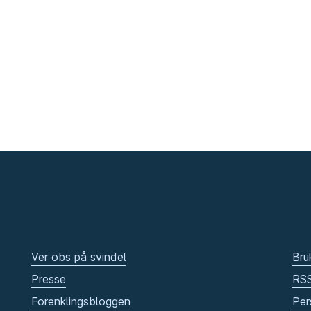
Ver obs på svindel
Bru
Presse
RS
Forenklingsbloggen
Per