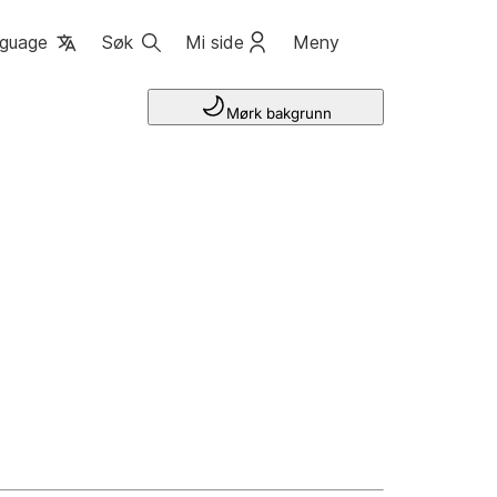
guage
Søk
Mi side
Meny
Mørk bakgrunn