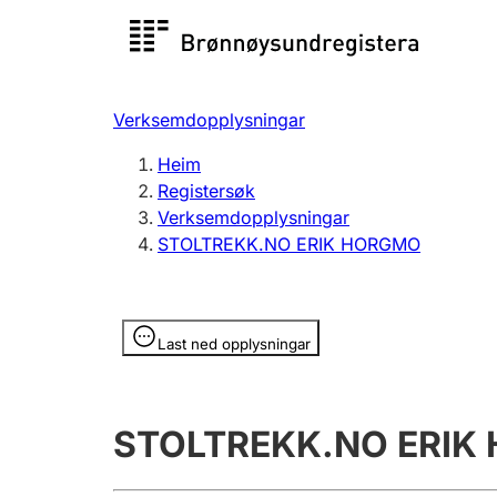
Registersøk
Aksjesel
Registrer
Verksemdopplysningar
Lag og foreining
Fleire
Heim
Registrere, endre, slette
organisa
Registersøk
Verksemdopplysningar
STOLTREKK.NO ERIK HORGMO
Tinglysing
Jeger
Betaling 
Opplysninger er skjult
Last ned opplysningar
Andre tema
STOLTREKK.NO ERIK