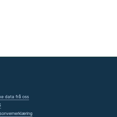
ke data frå oss
S
sonvernerklæring