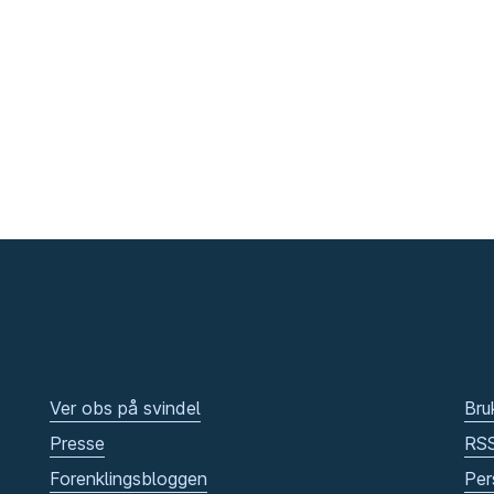
Ver obs på svindel
Bru
Presse
RS
Forenklingsbloggen
Per