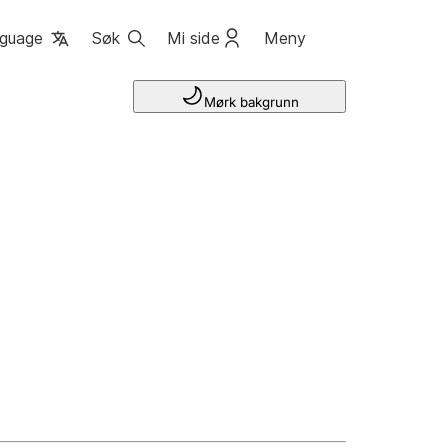
guage
Søk
Mi side
Meny
Mørk bakgrunn