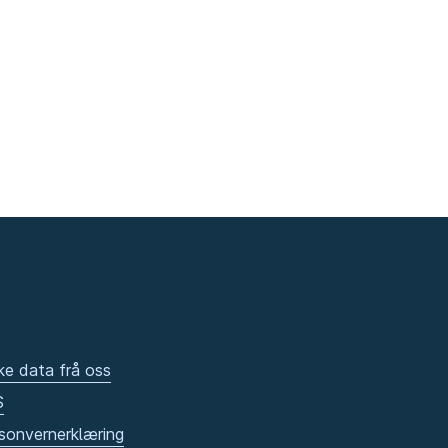
ke data frå oss
S
sonvernerklæring