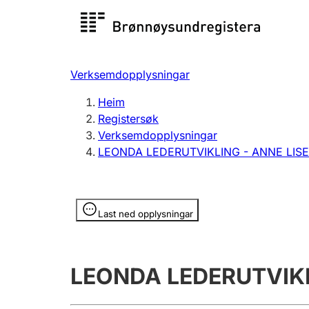
Registersøk
Aksjesel
Registrer
Verksemdopplysningar
Lag og foreining
Fleire
Heim
Registrere, endre, slette
organisa
Registersøk
Verksemdopplysningar
LEONDA LEDERUTVIKLING - ANNE LISE
Tinglysing
Jeger
Betaling 
Opplysninger er skjult
Last ned opplysningar
Andre tema
LEONDA LEDERUTVIKL