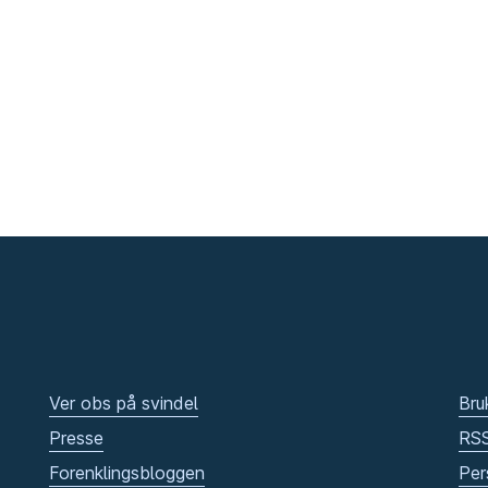
Ver obs på svindel
Bru
Presse
RS
Forenklingsbloggen
Per