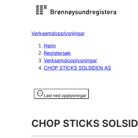
Registersøk
Aksjesel
Registrer
Verksemdopplysningar
Lag og foreining
Fleire
Heim
Registrere, endre, slette
organisa
Registersøk
Verksemdopplysningar
CHOP STICKS SOLSIDEN AS
Tinglysing
Jeger
Betaling 
Opplysninger er skjult
Last ned opplysningar
Andre tema
CHOP STICKS SOLSID