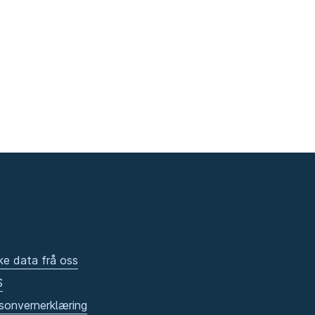
ke data frå oss
S
sonvernerklæring