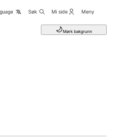
guage
Søk
Mi side
Meny
Mørk bakgrunn