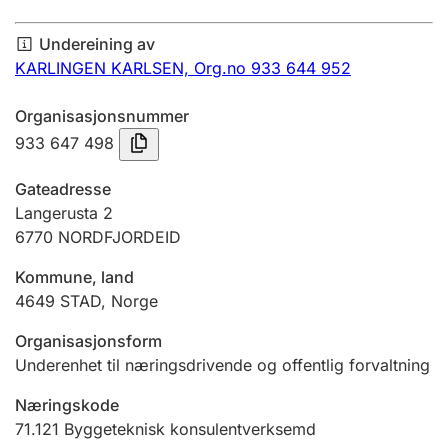
Årsrekneskap
Undereining av
Innsending og forseinkingsgebyr
KARLINGEN KARLSEN,
Org.no 933 644 952
Organisasjonsnummer
Tinglysing
933 647 498
Gateadresse
Jeger
Langerusta 2
Betaling og jegeravgiftskort
6770
NORDFJORDEID
Kommune, land
4649
STAD
,
Norge
Ektepaktrettleiaren
Organisasjonsform
Underenhet til næringsdrivende og offentlig forvaltning
Andre tema
Næringskode
71.121
Byggeteknisk konsulentverksemd