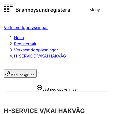
Hopp
Meny
Registersøk
til
Søk
Velg språk
innhald
Verksemdopplysningar
Aksjeselskap
Registrere, endre, slette
Heim
Registersøk
Verksemdopplysningar
Enkeltpersonføretak
H-SERVICE V/KAI HAKVÅG
Registrere, endre, slette
Mørk bakgrunn
Lag og foreining
Registrere, endre, slette
Opplysninger er skjult
Last ned opplysningar
Fleire organisasjonsformer
H-SERVICE V/KAI HAKVÅG