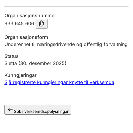
Årsrekneskap
Organisasjonsnummer
Innsending og forseinkingsgebyr
933 645 606
Organisasjonsform
Tinglysing
Underenhet til næringsdrivende og offentlig forvaltning
Status
Jeger
Sletta
(30. desember 2025)
Betaling og jegeravgiftskort
Kunngjeringar
Sjå registrerte kunngjeringar knytte til verksemda
Ektepaktrettleiaren
Søk i verksemdsopplysningar
Andre tema