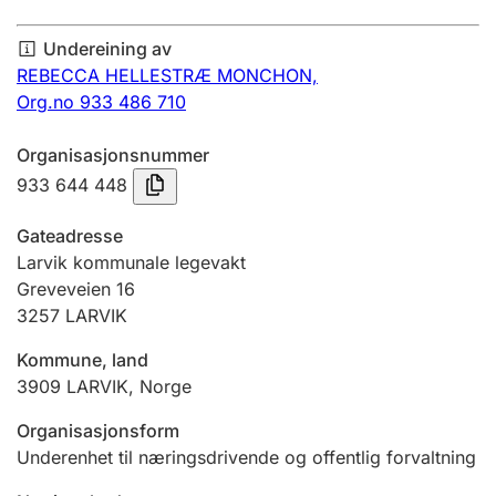
Årsrekneskap
Undereining av
Innsending og forseinkingsgebyr
REBECCA HELLESTRÆ MONCHON,
Org.no 933 486 710
Tinglysing
Organisasjonsnummer
933 644 448
Jeger
Gateadresse
Betaling og jegeravgiftskort
Larvik kommunale legevakt
Greveveien 16
3257
LARVIK
Ektepaktrettleiaren
Kommune, land
3909
LARVIK
,
Norge
Andre tema
Organisasjonsform
Underenhet til næringsdrivende og offentlig forvaltning