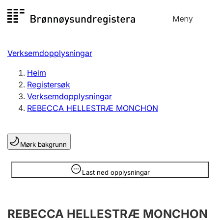
Hopp
Meny
Registersøk
til
Søk
Velg språk
innhald
Verksemdopplysningar
Aksjeselskap
Registrere, endre, slette
Heim
Registersøk
Verksemdopplysningar
Enkeltpersonføretak
REBECCA HELLESTRÆ MONCHON
Registrere, endre, slette
Mørk bakgrunn
Lag og foreining
Registrere, endre, slette
Opplysninger er skjult
Last ned opplysningar
Fleire organisasjonsformer
REBECCA HELLESTRÆ MONCHON