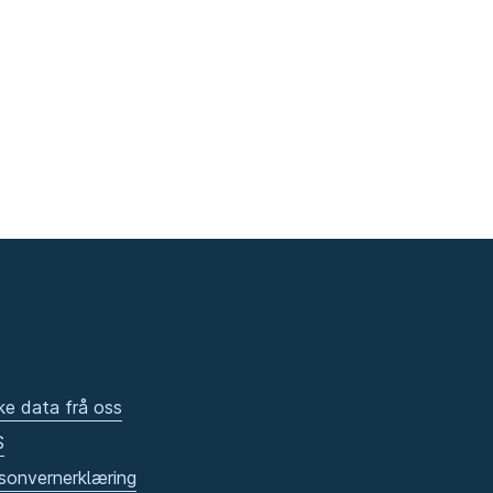
ke data frå oss
S
sonvernerklæring