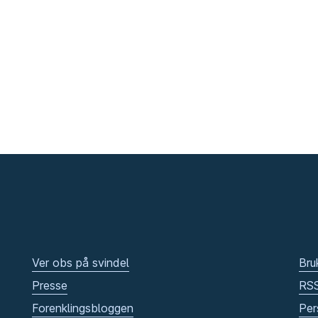
Ver obs på svindel
Bru
Presse
RS
Forenklingsbloggen
Per