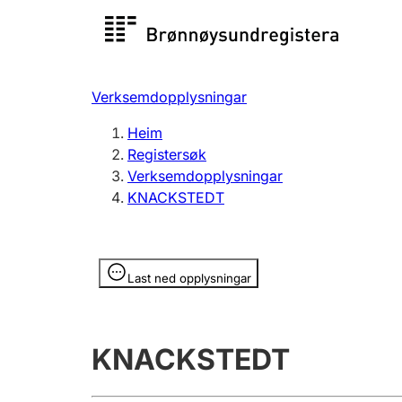
Registersøk
Aksjesel
Registrer
Verksemdopplysningar
Lag og foreining
Fleire
Heim
Registrere, endre, slette
organisa
Registersøk
Verksemdopplysningar
KNACKSTEDT
Tinglysing
Jeger
Betaling 
Opplysninger er skjult
Last ned opplysningar
Andre tema
KNACKSTEDT