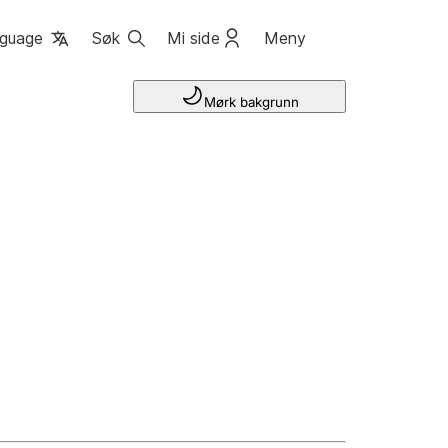
guage
Søk
Mi side
Meny
Mørk bakgrunn