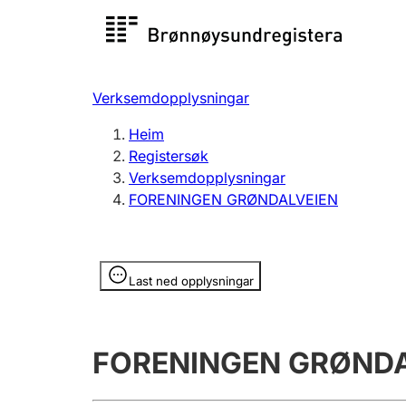
Registersøk
Aksjesel
Registrer
Verksemdopplysningar
Lag og foreining
Fleire
Heim
Registrere, endre, slette
organisa
Registersøk
Verksemdopplysningar
FORENINGEN GRØNDALVEIEN
Tinglysing
Jeger
Betaling 
Opplysninger er skjult
Last ned opplysningar
Andre tema
FORENINGEN GRØNDA