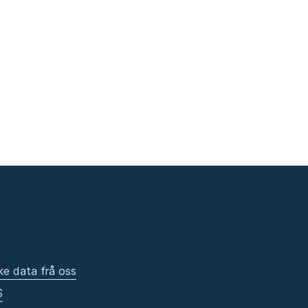
ke data frå oss
S