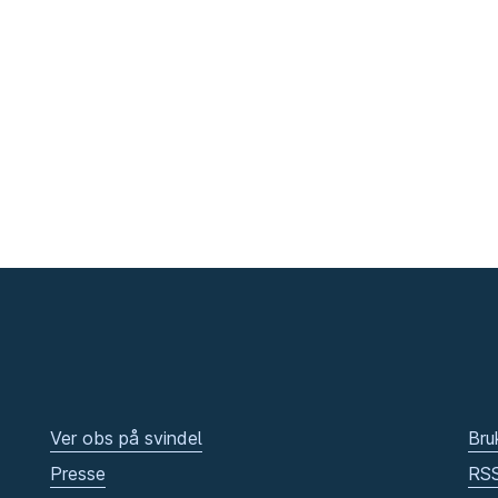
Ver obs på svindel
Bru
Presse
RS