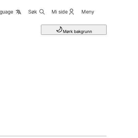
guage
Søk
Mi side
Meny
Mørk bakgrunn