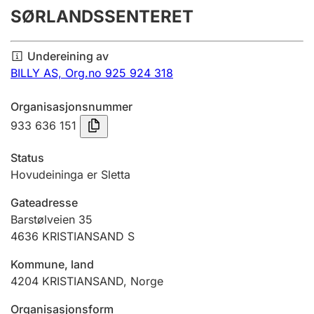
SØRLANDSSENTERET
Årsrekneskap
Innsending og forseinkingsgebyr
Undereining av
BILLY AS,
Org.no 925 924 318
Tinglysing
Organisasjonsnummer
933 636 151
Jeger
Status
Betaling og jegeravgiftskort
Hovudeininga er Sletta
Gateadresse
Ektepaktrettleiaren
Barstølveien 35
4636
KRISTIANSAND S
Kommune, land
Andre tema
4204
KRISTIANSAND
,
Norge
Organisasjonsform