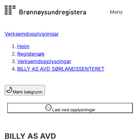
Hopp
Meny
Registersøk
til
Søk
Velg språk
innhald
Verksemdopplysningar
Aksjeselskap
Registrere, endre, slette
Heim
Registersøk
Verksemdopplysningar
Enkeltpersonføretak
BILLY AS AVD SØRLANDSSENTERET
Registrere, endre, slette
Mørk bakgrunn
Lag og foreining
Registrere, endre, slette
Opplysninger er skjult
Last ned opplysningar
Fleire organisasjonsformer
BILLY AS AVD