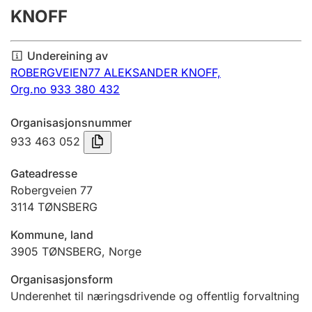
KNOFF
Årsrekneskap
Innsending og forseinkingsgebyr
Undereining av
ROBERGVEIEN77 ALEKSANDER KNOFF,
Org.no 933 380 432
Tinglysing
Organisasjonsnummer
933 463 052
Jeger
Betaling og jegeravgiftskort
Gateadresse
Robergveien 77
3114
TØNSBERG
Ektepaktrettleiaren
Kommune, land
3905
TØNSBERG
,
Norge
Andre tema
Organisasjonsform
Underenhet til næringsdrivende og offentlig forvaltning