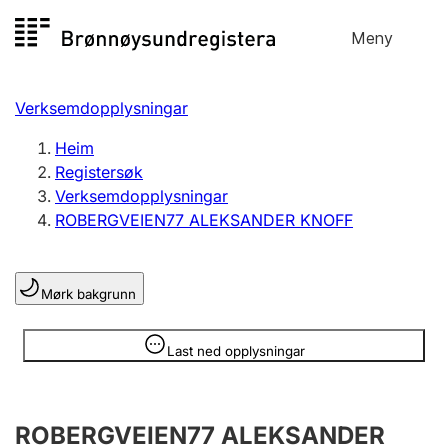
Hopp
Meny
Registersøk
til
Søk
Velg språk
innhald
Verksemdopplysningar
Aksjeselskap
Registrere, endre, slette
Heim
Registersøk
Verksemdopplysningar
Enkeltpersonføretak
ROBERGVEIEN77 ALEKSANDER KNOFF
Registrere, endre, slette
Mørk bakgrunn
Lag og foreining
Registrere, endre, slette
Opplysninger er skjult
Last ned opplysningar
Fleire organisasjonsformer
ROBERGVEIEN77 ALEKSANDER