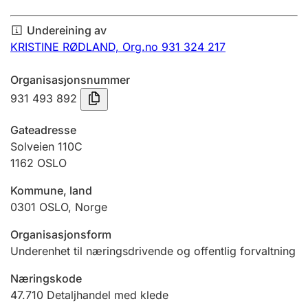
Årsrekneskap
Undereining av
Innsending og forseinkingsgebyr
KRISTINE RØDLAND,
Org.no 931 324 217
Organisasjonsnummer
Tinglysing
931 493 892
Gateadresse
Jeger
Solveien 110C
Betaling og jegeravgiftskort
1162
OSLO
Kommune, land
0301
OSLO
,
Norge
Ektepaktrettleiaren
Organisasjonsform
Underenhet til næringsdrivende og offentlig forvaltning
Andre tema
Næringskode
47.710
Detaljhandel med klede