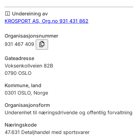
Årsrekneskap
Undereining av
Innsending og forseinkingsgebyr
KROSPORT AS,
Org.no 931 431 862
Organisasjonsnummer
Tinglysing
931 467 409
Gateadresse
Jeger
Voksenkollveien 82B
Betaling og jegeravgiftskort
0790
OSLO
Kommune, land
0301
OSLO
,
Norge
Ektepaktrettleiaren
Organisasjonsform
Underenhet til næringsdrivende og offentlig forvaltning
Andre tema
Næringskode
47.631
Detaljhandel med sportsvarer