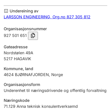
Årsrekneskap
Undereining av
Innsending og forseinkingsgebyr
LARSSON ENGINEERING,
Org.no 827 305 812
Organisasjonsnummer
Tinglysing
927 501 651
Gateadresse
Jeger
Nordstølen 49A
Betaling og jegeravgiftskort
5217
HAGAVIK
Kommune, land
4624
BJØRNAFJORDEN
,
Norge
Ektepaktrettleiaren
Organisasjonsform
Underenhet til næringsdrivende og offentlig forvaltning
Andre tema
Næringskode
71.129
Anna teknisk konsulentverksemd