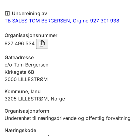
Årsrekneskap
Undereining av
Innsending og forseinkingsgebyr
TB SALES TOM BERGERSEN,
Org.no 927 301 938
Organisasjonsnummer
Tinglysing
927 496 534
Gateadresse
Jeger
c/o Tom Bergersen
Betaling og jegeravgiftskort
Kirkegata 6B
2000
LILLESTRØM
Kommune, land
Ektepaktrettleiaren
3205
LILLESTRØM
,
Norge
Organisasjonsform
Andre tema
Underenhet til næringsdrivende og offentlig forvaltning
Næringskode