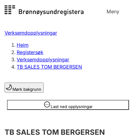
Hopp
Meny
Registersøk
til
Søk
Velg språk
innhald
Verksemdopplysningar
Aksjeselskap
Registrere, endre, slette
Heim
Registersøk
Verksemdopplysningar
Enkeltpersonføretak
TB SALES TOM BERGERSEN
Registrere, endre, slette
Mørk bakgrunn
Lag og foreining
Registrere, endre, slette
Opplysninger er skjult
Last ned opplysningar
Fleire organisasjonsformer
TB SALES TOM BERGERSEN