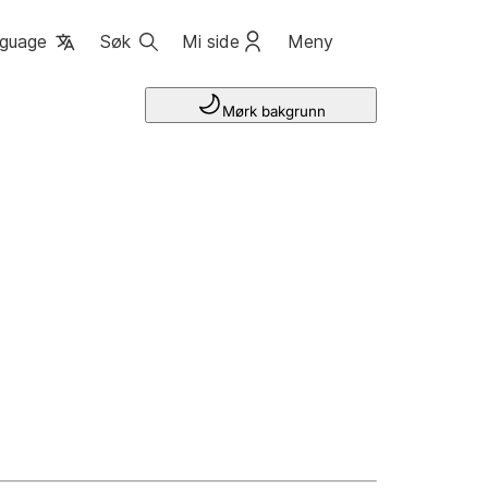
guage
Søk
Mi side
Meny
Mørk bakgrunn