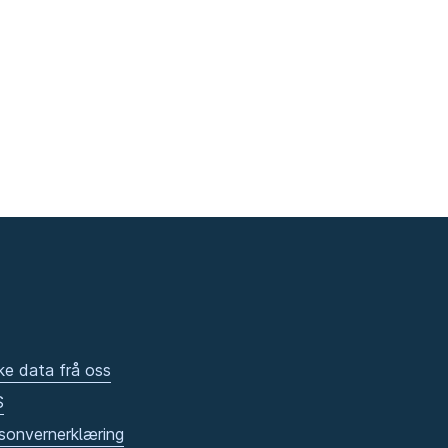
ke data frå oss
S
sonvernerklæring