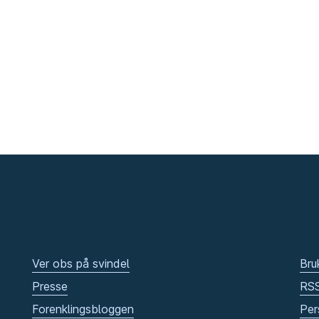
Ver obs på svindel
Bru
Presse
RS
Forenklingsbloggen
Per