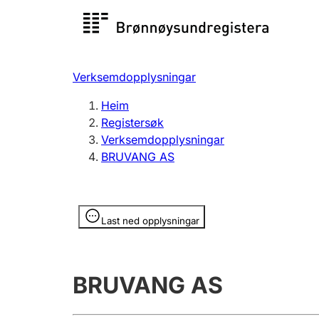
Registersøk
Aksjesel
Registrer
Verksemdopplysningar
Lag og foreining
Fleire
Heim
Registrere, endre, slette
organisa
Registersøk
Verksemdopplysningar
BRUVANG AS
Tinglysing
Jeger
Betaling 
Opplysninger er skjult
Last ned opplysningar
Andre tema
BRUVANG AS