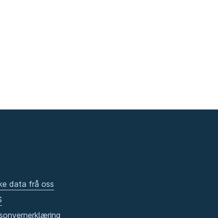
ke data frå oss
S
sonvernerklæring