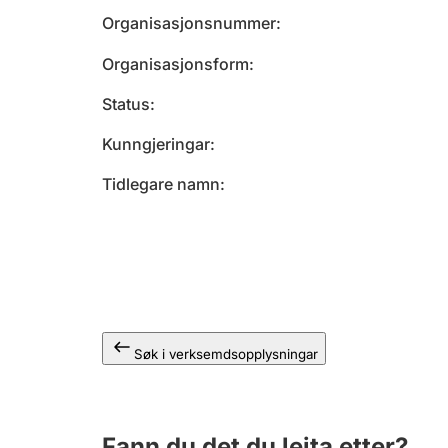
Organisasjonsnummer
Organisasjonsform
Status
Kunngjeringar
Tidlegare namn
Søk i verksemdsopplysningar
Fann du det du leita etter?