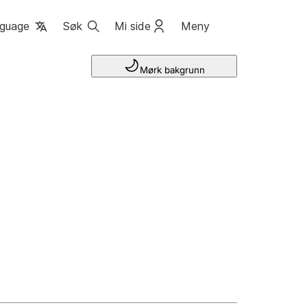
guage
Søk
Mi side
Meny
Mørk bakgrunn