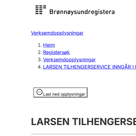
Registersøk
Aksjesel
Registrer
Verksemdopplysningar
Lag og foreining
Fleire
Heim
Registrere, endre, slette
organisa
Registersøk
Verksemdopplysningar
LARSEN TILHENGERSERVICE INNGÅR I
Tinglysing
Jeger
Betaling 
Opplysninger er skjult
Last ned opplysningar
Andre tema
LARSEN TILHENGERSE