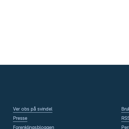
Ver obs på svindel
Bru
Presse
RS
Forenklingsbloggen
Per