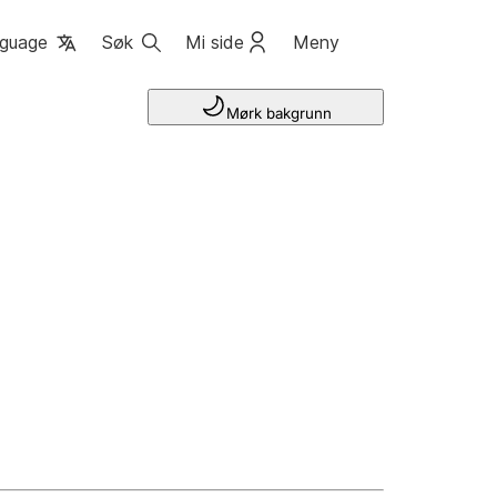
guage
Søk
Mi side
Meny
Mørk bakgrunn