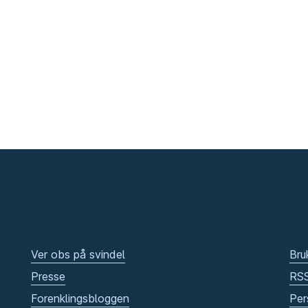
Ver obs på svindel
Bru
Presse
RS
Forenklingsbloggen
Per