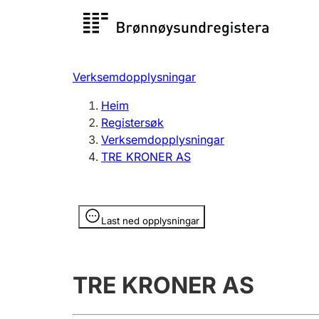
Registersøk
Aksjesel
Registrer
Verksemdopplysningar
Lag og foreining
Fleire
Heim
Registrere, endre, slette
organisa
Registersøk
Verksemdopplysningar
TRE KRONER AS
Tinglysing
Jeger
Betaling 
Opplysninger er skjult
Last ned opplysningar
Andre tema
TRE KRONER AS