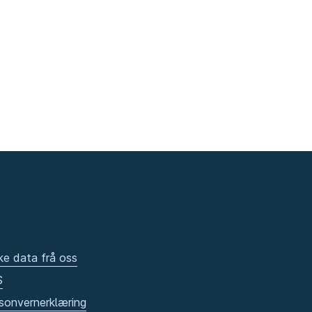
ke data frå oss
S
sonvernerklæring