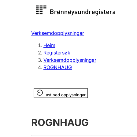
Registersøk
Aksjesel
Registrer
Verksemdopplysningar
Lag og foreining
Fleire
Heim
Registrere, endre, slette
organisa
Registersøk
Verksemdopplysningar
ROGNHAUG
Tinglysing
Jeger
Betaling 
Opplysninger er skjult
Last ned opplysningar
Andre tema
ROGNHAUG