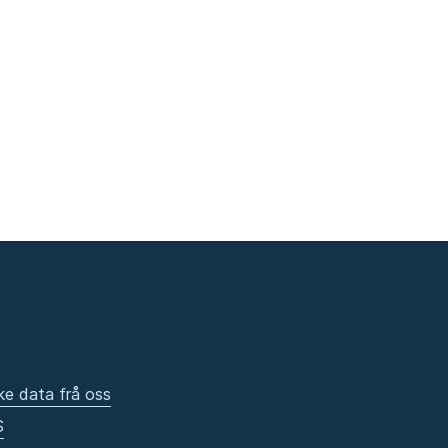
ke data frå oss
S