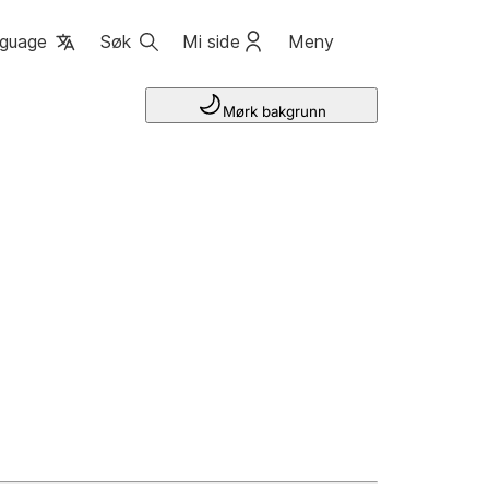
guage
Søk
Mi side
Meny
Mørk bakgrunn