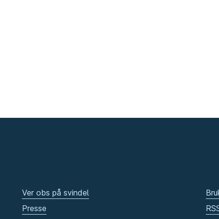
Ver obs på svindel
Bru
Presse
RS