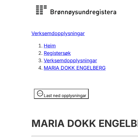
Registersøk
Aksjesel
Registrer
Verksemdopplysningar
Lag og foreining
Fleire
Heim
Registrere, endre, slette
organisa
Registersøk
Verksemdopplysningar
MARIA DOKK ENGELBERG
Tinglysing
Jeger
Betaling 
Opplysninger er skjult
Last ned opplysningar
Andre tema
MARIA DOKK ENGELB