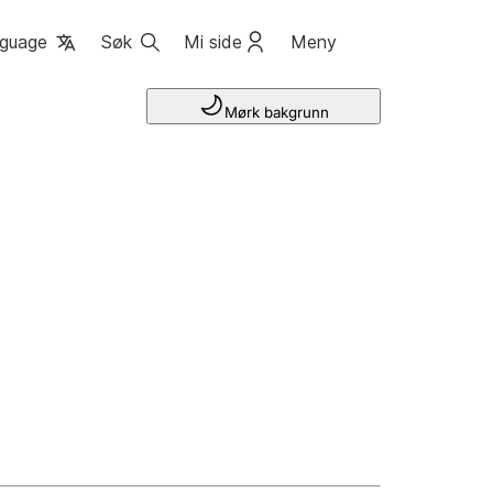
guage
Søk
Mi side
Meny
Mørk bakgrunn