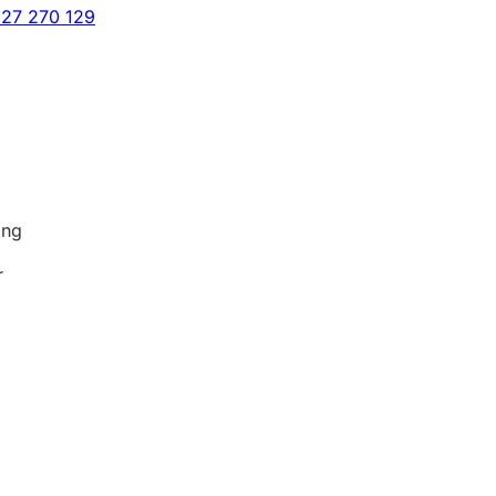
927 270 129
ing
r