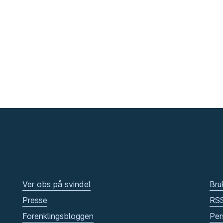
Ver obs på svindel
Bru
Presse
RS
Forenklingsbloggen
Per