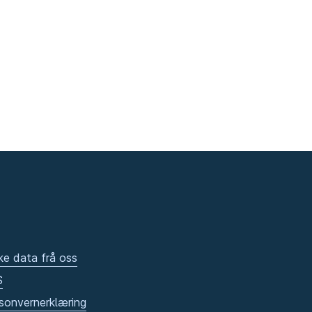
ke data frå oss
S
sonvernerklæring