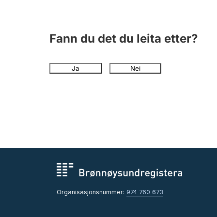
Fann du det du leita etter?
Ja
Nei
Organisasjonsnummer:
974 760 673