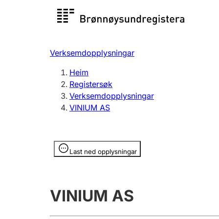
Registersøk
Aksjesel
Registrer
Verksemdopplysningar
Lag og foreining
Fleire
Heim
Registrere, endre, slette
organisa
Registersøk
Verksemdopplysningar
VINIUM AS
Tinglysing
Jeger
Betaling 
Opplysninger er skjult
Last ned opplysningar
Andre tema
VINIUM AS