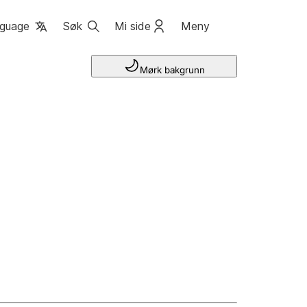
guage
Søk
Mi side
Meny
Mørk bakgrunn