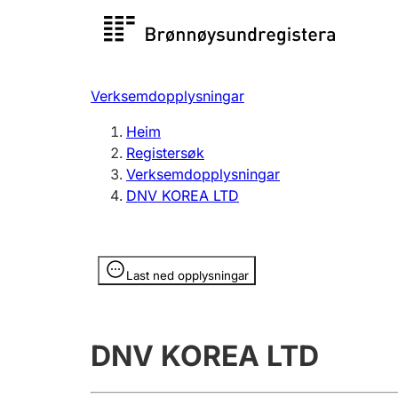
Registersøk
Aksjesel
Registrer
Verksemdopplysningar
Lag og foreining
Fleire
Heim
Registrere, endre, slette
organisa
Registersøk
Verksemdopplysningar
DNV KOREA LTD
Tinglysing
Jeger
Betaling 
Opplysninger er skjult
Last ned opplysningar
Andre tema
DNV KOREA LTD