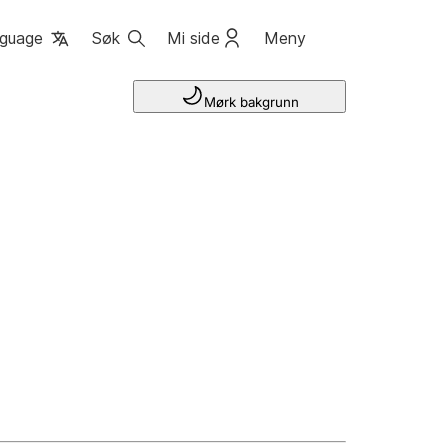
guage
Søk
Mi side
Meny
Mørk bakgrunn