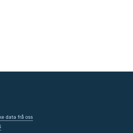
ke data frå oss
S