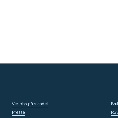
Ver obs på svindel
Bru
Presse
RS