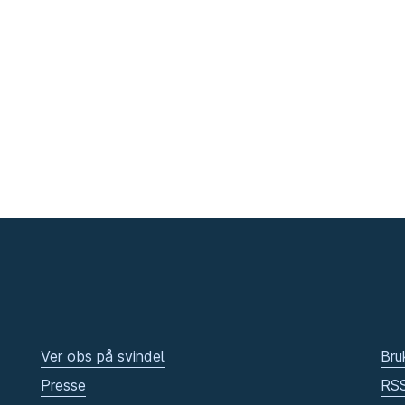
Ver obs på svindel
Bru
Presse
RS