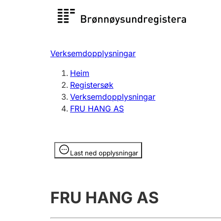
Registersøk
Aksjesel
Registrer
Verksemdopplysningar
Lag og foreining
Fleire
Heim
Registrere, endre, slette
organisa
Registersøk
Verksemdopplysningar
FRU HANG AS
Tinglysing
Jeger
Betaling 
Opplysninger er skjult
Last ned opplysningar
Andre tema
FRU HANG AS