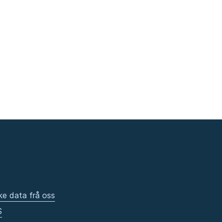
ke data frå oss
S