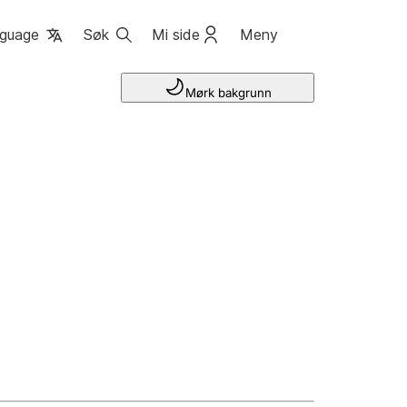
guage
Søk
Mi side
Meny
Mørk bakgrunn