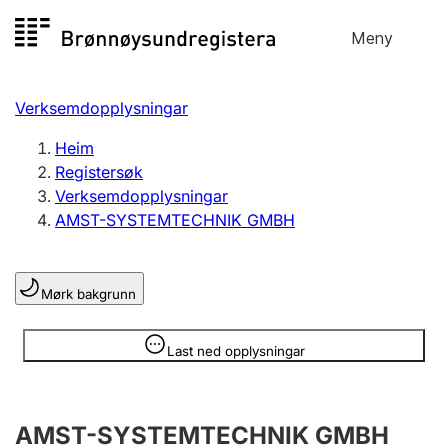
Hopp
Meny
Registersøk
til
Søk
Velg språk
innhald
Verksemdopplysningar
Aksjeselskap
Registrere, endre, slette
Heim
Registersøk
Verksemdopplysningar
Enkeltpersonføretak
AMST-SYSTEMTECHNIK GMBH
Registrere, endre, slette
Mørk bakgrunn
Lag og foreining
Registrere, endre, slette
Opplysninger er skjult
Last ned opplysningar
Fleire organisasjonsformer
AMST-SYSTEMTECHNIK GMBH