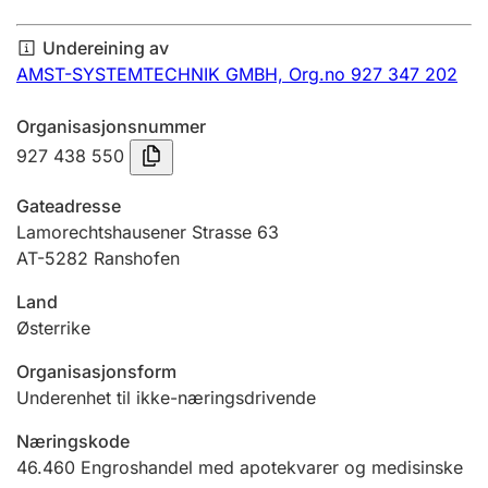
Årsrekneskap
Undereining av
Innsending og forseinkingsgebyr
AMST-SYSTEMTECHNIK GMBH,
Org.no 927 347 202
Organisasjonsnummer
Tinglysing
927 438 550
Gateadresse
Jeger
Lamorechtshausener Strasse 63
Betaling og jegeravgiftskort
AT-5282 Ranshofen
Land
Østerrike
Ektepaktrettleiaren
Organisasjonsform
Underenhet til ikke-næringsdrivende
Andre tema
Næringskode
46.460
Engroshandel med apotekvarer og medisinske