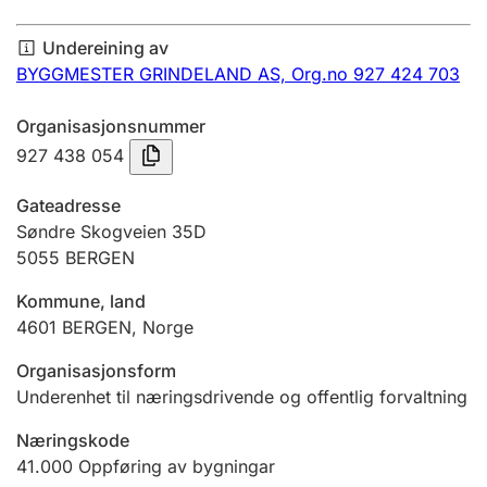
Årsrekneskap
Undereining av
Innsending og forseinkingsgebyr
BYGGMESTER GRINDELAND AS,
Org.no 927 424 703
Organisasjonsnummer
Tinglysing
927 438 054
Gateadresse
Jeger
Søndre Skogveien 35D
Betaling og jegeravgiftskort
5055
BERGEN
Kommune, land
4601
BERGEN
,
Norge
Ektepaktrettleiaren
Organisasjonsform
Underenhet til næringsdrivende og offentlig forvaltning
Andre tema
Næringskode
41.000
Oppføring av bygningar