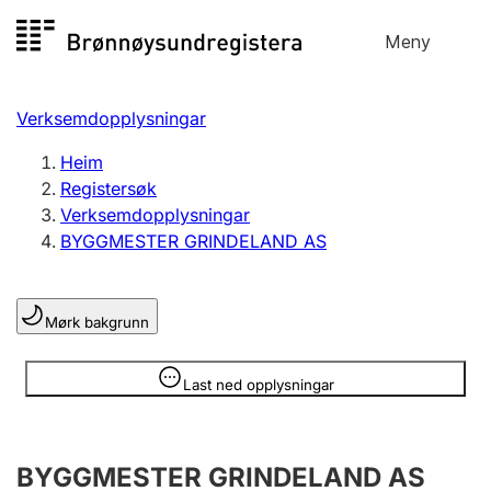
Hopp
Meny
Registersøk
til
Søk
Velg språk
innhald
Verksemdopplysningar
Aksjeselskap
Registrere, endre, slette
Heim
Registersøk
Verksemdopplysningar
Enkeltpersonføretak
BYGGMESTER GRINDELAND AS
Registrere, endre, slette
Mørk bakgrunn
Lag og foreining
Registrere, endre, slette
Opplysninger er skjult
Last ned opplysningar
Fleire organisasjonsformer
BYGGMESTER GRINDELAND AS