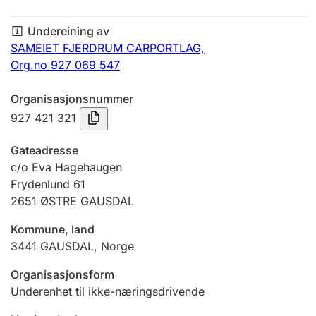
Årsrekneskap
Undereining av
Innsending og forseinkingsgebyr
SAMEIET FJERDRUM CARPORTLAG,
Org.no 927 069 547
Tinglysing
Organisasjonsnummer
927 421 321
Jeger
Gateadresse
Betaling og jegeravgiftskort
c/o Eva Hagehaugen
Frydenlund 61
2651
ØSTRE GAUSDAL
Ektepaktrettleiaren
Kommune, land
3441
GAUSDAL
,
Norge
Andre tema
Organisasjonsform
Underenhet til ikke-næringsdrivende