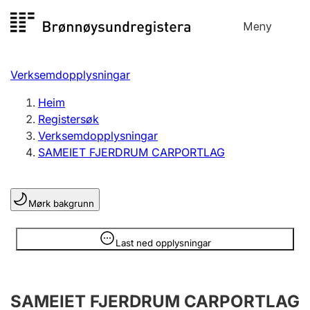
Hopp
Meny
Registersøk
til
Søk
Velg språk
innhald
Verksemdopplysningar
Aksjeselskap
Registrere, endre, slette
Heim
Registersøk
Verksemdopplysningar
Enkeltpersonføretak
SAMEIET FJERDRUM CARPORTLAG
Registrere, endre, slette
Mørk bakgrunn
Lag og foreining
Registrere, endre, slette
Opplysninger er skjult
Last ned opplysningar
Fleire organisasjonsformer
SAMEIET FJERDRUM CARPORTLAG