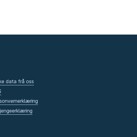
ke data frå oss
S
sonvernerklæring
gjengeerklæring