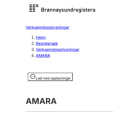
Registersøk
Aksjesel
Registrer
Verksemdopplysningar
Lag og foreining
Fleire
Heim
Registrere, endre, slette
organisa
Registersøk
Verksemdopplysningar
AMARA
Tinglysing
Jeger
Betaling 
Opplysninger er skjult
Last ned opplysningar
Andre tema
AMARA