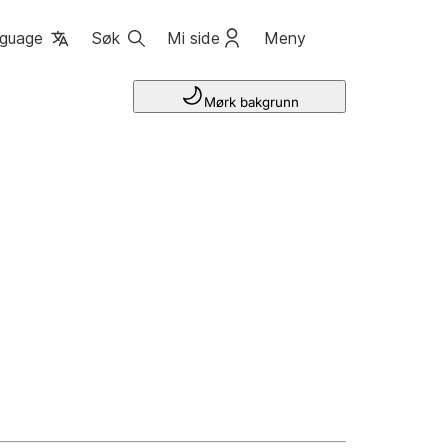
guage
Søk
Mi side
Meny
Mørk bakgrunn