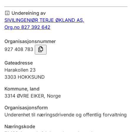
Årsrekneskap
Undereining av
Innsending og forseinkingsgebyr
SIVILINGENIØR TERJE ØKLAND AS,
Org.no 827 392 642
Tinglysing
Organisasjonsnummer
927 408 783
Jeger
Gateadresse
Betaling og jegeravgiftskort
Harakollen 23
3303
HOKKSUND
Kommune, land
Ektepaktrettleiaren
3314
ØVRE EIKER
,
Norge
Organisasjonsform
Andre tema
Underenhet til næringsdrivende og offentlig forvaltning
Næringskode