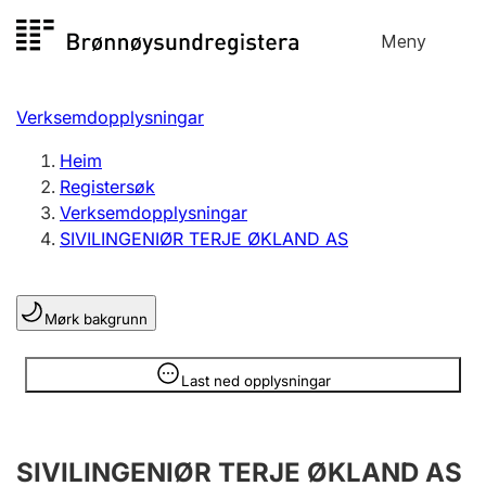
Hopp
Meny
Registersøk
til
Søk
Velg språk
innhald
Verksemdopplysningar
Aksjeselskap
Registrere, endre, slette
Heim
Registersøk
Verksemdopplysningar
Enkeltpersonføretak
SIVILINGENIØR TERJE ØKLAND AS
Registrere, endre, slette
Mørk bakgrunn
Lag og foreining
Registrere, endre, slette
Opplysninger er skjult
Last ned opplysningar
Fleire organisasjonsformer
SIVILINGENIØR TERJE ØKLAND AS