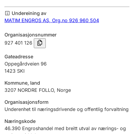
Årsrekneskap
Undereining av
Innsending og forseinkingsgebyr
MATIM ENGROS AS,
Org.no 926 960 504
Organisasjonsnummer
Tinglysing
927 401 126
Gateadresse
Jeger
Oppegårdveien 96
Betaling og jegeravgiftskort
1423
SKI
Kommune, land
3207
NORDRE FOLLO
,
Norge
Ektepaktrettleiaren
Organisasjonsform
Underenhet til næringsdrivende og offentlig forvaltning
Andre tema
Næringskode
46.390
Engroshandel med breitt utval av nærings- og