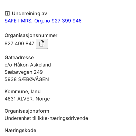
Årsrekneskap
Undereining av
Innsending og forseinkingsgebyr
SAFE I MRS,
Org.no 927 399 946
Organisasjonsnummer
Tinglysing
927 400 847
Gateadresse
Jeger
c/o Håkon Askeland
Betaling og jegeravgiftskort
Sæbøvegen 249
5938
SÆBØVÅGEN
Kommune, land
Ektepaktrettleiaren
4631
ALVER
,
Norge
Organisasjonsform
Andre tema
Underenhet til ikke-næringsdrivende
Næringskode