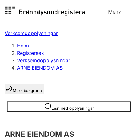
Hopp
Meny
Registersøk
til
Søk
Velg språk
innhald
Verksemdopplysningar
Aksjeselskap
Registrere, endre, slette
Heim
Registersøk
Verksemdopplysningar
Enkeltpersonføretak
ARNE EIENDOM AS
Registrere, endre, slette
Mørk bakgrunn
Lag og foreining
Registrere, endre, slette
Opplysninger er skjult
Last ned opplysningar
Fleire organisasjonsformer
ARNE EIENDOM AS