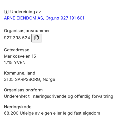
Årsrekneskap
Undereining av
Innsending og forseinkingsgebyr
ARNE EIENDOM AS,
Org.no 927 191 601
Organisasjonsnummer
Tinglysing
927 398 524
Gateadresse
Jeger
Marikosveien 15
Betaling og jegeravgiftskort
1715
YVEN
Kommune, land
3105
SARPSBORG
,
Norge
Ektepaktrettleiaren
Organisasjonsform
Underenhet til næringsdrivende og offentlig forvaltning
Andre tema
Næringskode
68.200
Utleige av eigen eller leigd fast eigedom