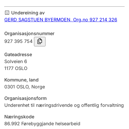
Årsrekneskap
Undereining av
Innsending og forseinkingsgebyr
GERD SAGSTUEN BYERMOEN,
Org.no 927 214 326
Organisasjonsnummer
Tinglysing
927 395 754
Gateadresse
Jeger
Solveien 6
Betaling og jegeravgiftskort
1177
OSLO
Kommune, land
0301
OSLO
,
Norge
Ektepaktrettleiaren
Organisasjonsform
Underenhet til næringsdrivende og offentlig forvaltning
Andre tema
Næringskode
86.992
Førebyggjande helsearbeid