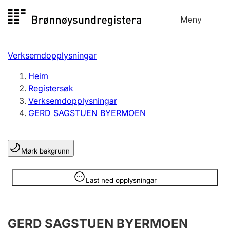
Hopp
Meny
Registersøk
til
Søk
Velg språk
innhald
Verksemdopplysningar
Aksjeselskap
Registrere, endre, slette
Heim
Registersøk
Verksemdopplysningar
Enkeltpersonføretak
GERD SAGSTUEN BYERMOEN
Registrere, endre, slette
Mørk bakgrunn
Lag og foreining
Registrere, endre, slette
Opplysninger er skjult
Last ned opplysningar
Fleire organisasjonsformer
GERD SAGSTUEN BYERMOEN