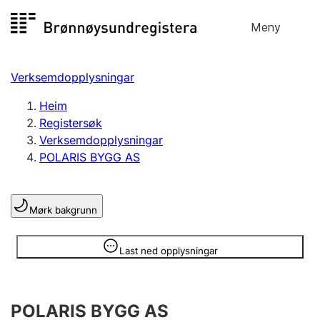
Hopp
Meny
Registersøk
til
Søk
Velg språk
innhald
Verksemdopplysningar
Aksjeselskap
Registrere, endre, slette
Heim
Registersøk
Verksemdopplysningar
Enkeltpersonføretak
POLARIS BYGG AS
Registrere, endre, slette
Mørk bakgrunn
Lag og foreining
Registrere, endre, slette
Opplysninger er skjult
Last ned opplysningar
Fleire organisasjonsformer
POLARIS BYGG AS