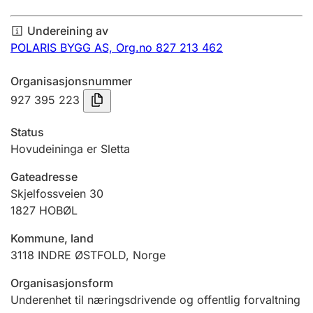
Årsrekneskap
Undereining av
Innsending og forseinkingsgebyr
POLARIS BYGG AS,
Org.no 827 213 462
Organisasjonsnummer
Tinglysing
927 395 223
Status
Jeger
Hovudeininga er Sletta
Betaling og jegeravgiftskort
Gateadresse
Skjelfossveien 30
1827
HOBØL
Ektepaktrettleiaren
Kommune, land
3118
INDRE ØSTFOLD
,
Norge
Andre tema
Organisasjonsform
Underenhet til næringsdrivende og offentlig forvaltning