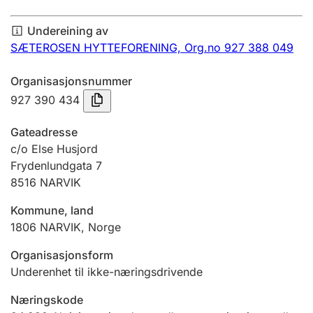
Årsrekneskap
Undereining av
Innsending og forseinkingsgebyr
SÆTEROSEN HYTTEFORENING,
Org.no 927 388 049
Organisasjonsnummer
Tinglysing
927 390 434
Gateadresse
Jeger
c/o Else Husjord
Betaling og jegeravgiftskort
Frydenlundgata 7
8516
NARVIK
Kommune, land
Ektepaktrettleiaren
1806
NARVIK
,
Norge
Organisasjonsform
Andre tema
Underenhet til ikke-næringsdrivende
Næringskode