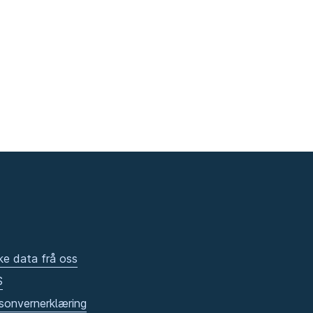
ke data frå oss
S
sonvernerklæring