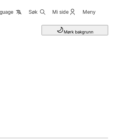
guage
Søk
Mi side
Meny
Mørk bakgrunn