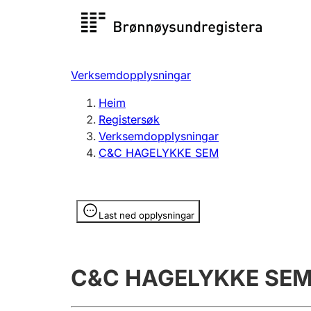
Registersøk
Aksjesel
Registrer
Verksemdopplysningar
Lag og foreining
Fleire
Heim
Registrere, endre, slette
organisa
Registersøk
Verksemdopplysningar
C&C HAGELYKKE SEM
Tinglysing
Jeger
Betaling 
Opplysninger er skjult
Last ned opplysningar
Andre tema
C&C HAGELYKKE SE