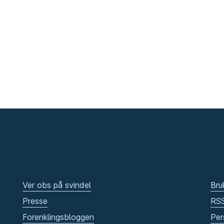
Ver obs på svindel
Bru
Presse
RS
Forenklingsbloggen
Per