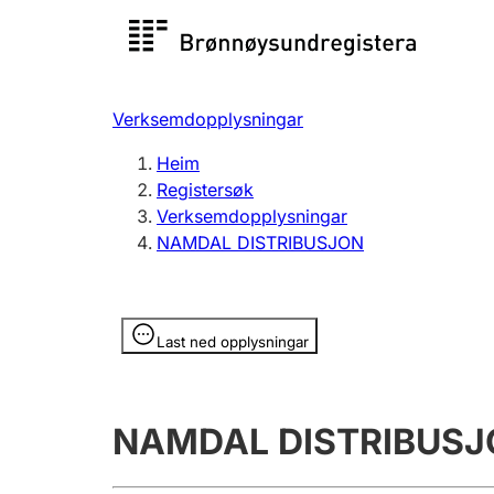
Registersøk
Aksjesel
Registrer
Verksemdopplysningar
Lag og foreining
Fleire
Heim
Registrere, endre, slette
organisa
Registersøk
Verksemdopplysningar
NAMDAL DISTRIBUSJON
Tinglysing
Jeger
Betaling 
Opplysninger er skjult
Last ned opplysningar
Andre tema
NAMDAL DISTRIBUS