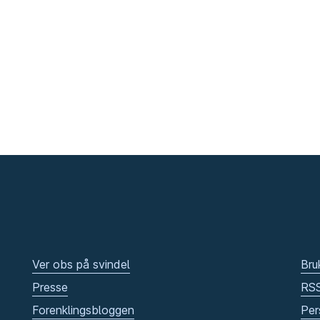
Ver obs på svindel
Bru
Presse
RS
Forenklingsbloggen
Per