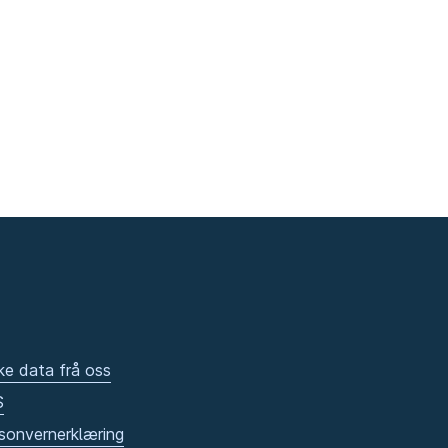
ke data frå oss
S
sonvernerklæring