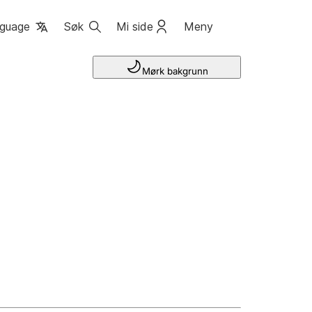
guage
Søk
Mi side
Meny
Mørk bakgrunn