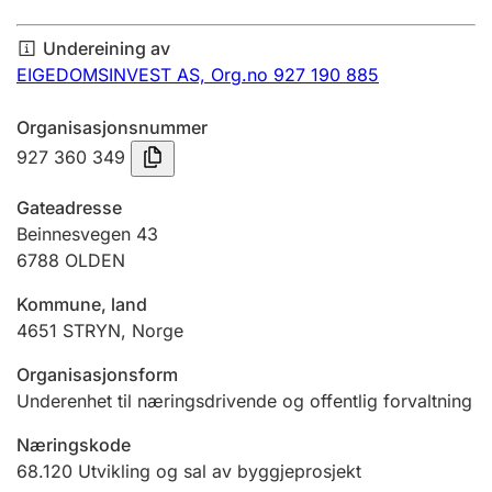
Årsrekneskap
Undereining av
Innsending og forseinkingsgebyr
EIGEDOMSINVEST AS,
Org.no 927 190 885
Organisasjonsnummer
Tinglysing
927 360 349
Gateadresse
Jeger
Beinnesvegen 43
Betaling og jegeravgiftskort
6788
OLDEN
Kommune, land
4651
STRYN
,
Norge
Ektepaktrettleiaren
Organisasjonsform
Underenhet til næringsdrivende og offentlig forvaltning
Andre tema
Næringskode
68.120
Utvikling og sal av byggjeprosjekt