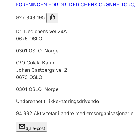
FORENINGEN FOR DR. DEDICHENS GRØNNE TORG
927 348 195
Dr. Dedichens vei 24A
0675
OSLO
0301
OSLO
,
Norge
C/O Gulala Karim
Johan Castbergs vei 2
0673
OSLO
0301
OSLO
,
Norge
Underenhet til ikke-næringsdrivende
94.992
Aktivitetar i andre medlemsorganisasjonar el
Sjå e-post