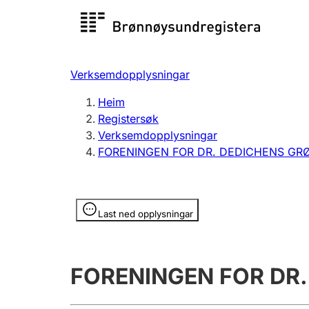
Registersøk
Aksjesel
Registrer
Verksemdopplysningar
Lag og foreining
Fleire
Heim
Registrere, endre, slette
organisa
Registersøk
Verksemdopplysningar
FORENINGEN FOR DR. DEDICHENS GR
Tinglysing
Jeger
Betaling 
Opplysninger er skjult
Last ned opplysningar
Andre tema
FORENINGEN FOR DR