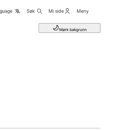
guage
Søk
Mi side
Meny
Mørk bakgrunn