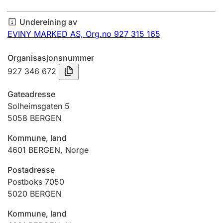
Årsrekneskap
Undereining av
Innsending og forseinkingsgebyr
EVINY MARKED AS,
Org.no 927 315 165
Organisasjonsnummer
Tinglysing
927 346 672
Gateadresse
Jeger
Solheimsgaten 5
Betaling og jegeravgiftskort
5058
BERGEN
Kommune, land
4601
BERGEN
,
Norge
Ektepaktrettleiaren
Postadresse
Postboks 7050
Andre tema
5020
BERGEN
Kommune, land