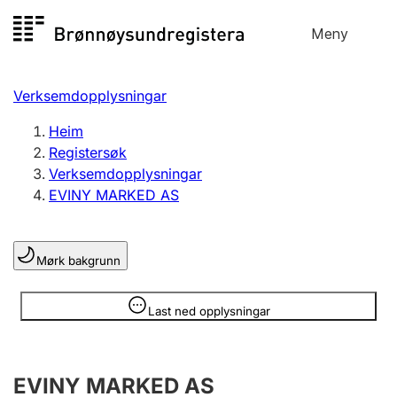
Hopp
Meny
Registersøk
til
Søk
Velg språk
innhald
Verksemdopplysningar
Aksjeselskap
Registrere, endre, slette
Heim
Registersøk
Verksemdopplysningar
Enkeltpersonføretak
EVINY MARKED AS
Registrere, endre, slette
Mørk bakgrunn
Lag og foreining
Registrere, endre, slette
Opplysninger er skjult
Last ned opplysningar
Fleire organisasjonsformer
EVINY MARKED AS