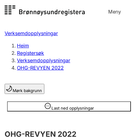
Hopp
Meny
Registersøk
til
Søk
Velg språk
innhald
Verksemdopplysningar
Aksjeselskap
Registrere, endre, slette
Heim
Registersøk
Verksemdopplysningar
Enkeltpersonføretak
OHG-REVYEN 2022
Registrere, endre, slette
Mørk bakgrunn
Lag og foreining
Registrere, endre, slette
Opplysninger er skjult
Last ned opplysningar
Fleire organisasjonsformer
OHG-REVYEN 2022