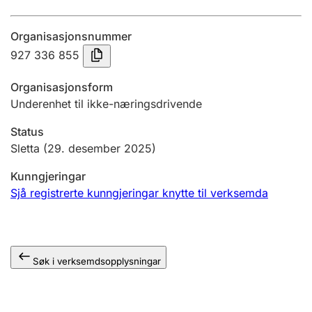
Årsrekneskap
Organisasjonsnummer
Innsending og forseinkingsgebyr
927 336 855
Organisasjonsform
Tinglysing
Underenhet til ikke-næringsdrivende
Status
Jeger
Sletta
(29. desember 2025)
Betaling og jegeravgiftskort
Kunngjeringar
Sjå registrerte kunngjeringar knytte til verksemda
Ektepaktrettleiaren
Søk i verksemdsopplysningar
Andre tema