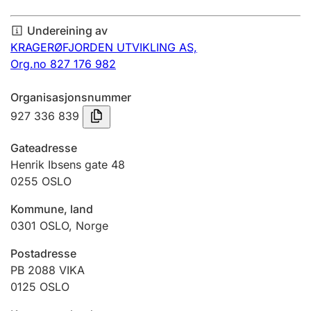
Årsrekneskap
Undereining av
Innsending og forseinkingsgebyr
KRAGERØFJORDEN UTVIKLING AS,
Org.no 827 176 982
Tinglysing
Organisasjonsnummer
927 336 839
Jeger
Gateadresse
Betaling og jegeravgiftskort
Henrik Ibsens gate 48
0255
OSLO
Kommune, land
Ektepaktrettleiaren
0301
OSLO
,
Norge
Postadresse
Andre tema
PB 2088 VIKA
0125
OSLO