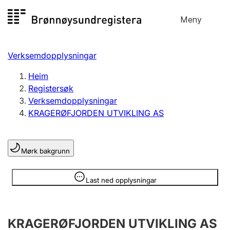
Hopp
Meny
Registersøk
til
Søk
Velg språk
innhald
Verksemdopplysningar
Aksjeselskap
Registrere, endre, slette
Heim
Registersøk
Verksemdopplysningar
Enkeltpersonføretak
KRAGERØFJORDEN UTVIKLING AS
Registrere, endre, slette
Mørk bakgrunn
Lag og foreining
Registrere, endre, slette
Opplysninger er skjult
Last ned opplysningar
Fleire organisasjonsformer
KRAGERØFJORDEN UTVIKLING AS