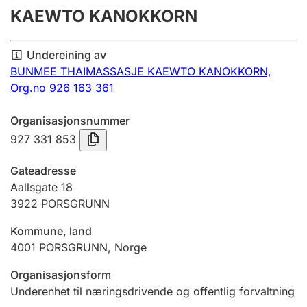
KAEWTO KANOKKORN
Årsrekneskap
Innsending og forseinkingsgebyr
Undereining av
BUNMEE THAIMASSASJE KAEWTO KANOKKORN,
Org.no 926 163 361
Tinglysing
Organisasjonsnummer
927 331 853
Jeger
Betaling og jegeravgiftskort
Gateadresse
Aallsgate 18
3922
PORSGRUNN
Ektepaktrettleiaren
Kommune, land
4001
PORSGRUNN
,
Norge
Andre tema
Organisasjonsform
Underenhet til næringsdrivende og offentlig forvaltning