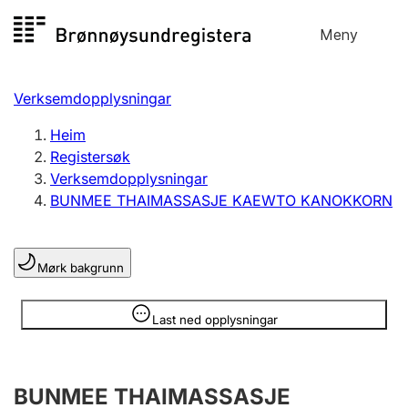
Hopp
Meny
Registersøk
til
Søk
Velg språk
innhald
Verksemdopplysningar
Aksjeselskap
Registrere, endre, slette
Heim
Registersøk
Verksemdopplysningar
Enkeltpersonføretak
BUNMEE THAIMASSASJE KAEWTO KANOKKORN
Registrere, endre, slette
Mørk bakgrunn
Lag og foreining
Registrere, endre, slette
Opplysninger er skjult
Last ned opplysningar
Fleire organisasjonsformer
BUNMEE THAIMASSASJE