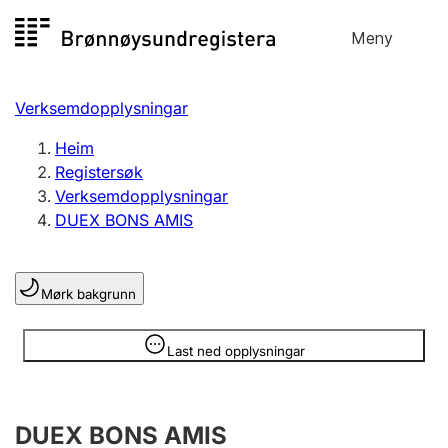
Hopp
Meny
Registersøk
til
Søk
Velg språk
innhald
Verksemdopplysningar
Aksjeselskap
Registrere, endre, slette
Heim
Registersøk
Verksemdopplysningar
Enkeltpersonføretak
DUEX BONS AMIS
Registrere, endre, slette
Mørk bakgrunn
Lag og foreining
Registrere, endre, slette
Opplysninger er skjult
Last ned opplysningar
Fleire organisasjonsformer
DUEX BONS AMIS