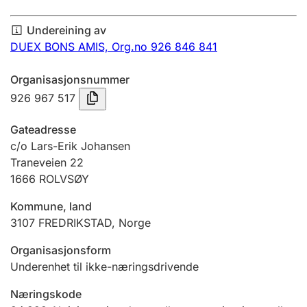
Årsrekneskap
Undereining av
Innsending og forseinkingsgebyr
DUEX BONS AMIS,
Org.no 926 846 841
Organisasjonsnummer
Tinglysing
926 967 517
Gateadresse
Jeger
c/o Lars-Erik Johansen
Betaling og jegeravgiftskort
Traneveien 22
1666
ROLVSØY
Kommune, land
Ektepaktrettleiaren
3107
FREDRIKSTAD
,
Norge
Organisasjonsform
Andre tema
Underenhet til ikke-næringsdrivende
Næringskode